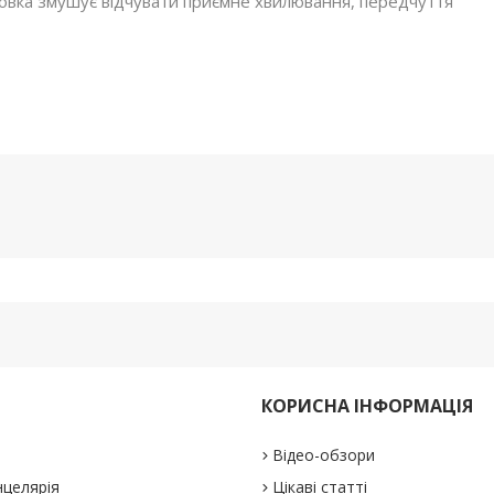
аковка змушує відчувати приємне хвилювання, передчуття
КОРИСНА ІНФОРМАЦІЯ
Відео-обзори
нцелярія
Цікаві статті