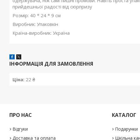
одержувача, ніж самі пишні промови. Навіть проста уп
прийдешньої радості від сюрпризу
Розмір: 40 * 24 * 9 см
Виробник: Упаковкін
Країна-виробник: Україна
ІНФОРМАЦІЯ ДЛЯ ЗАМОВЛЕННЯ
Ціна:
22 ₴
ПРО НАС
КАТАЛОГ
Відгуки
Подарунки
Доставка та оплата
Шкільна ка