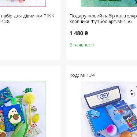
набір для дівчинки PINK
Подарунковий набір канцелярі
F138
хлопчика Футбол арт.MF156
1 480 ₴
В наявності
MF134