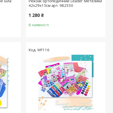
e Біла
Рюкзак ортопедичний Leader Метелики
42х29х15см арт. 982330
1 280 ₴
В наявності
MF116