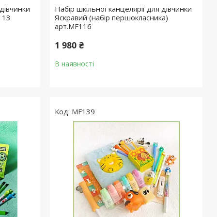
 дівчинки
Набір шкільної канцелярії для дівчинки
113
Яскравий (набір першокласника)
арт.MF116
1 980 ₴
В наявності
MF139