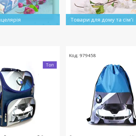
нцелярія
Товари для дому та сім'ї
979458
Топ