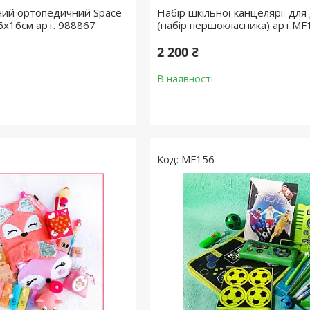
ний ортопедичний Space
Набір шкільної канцелярії для
6х16см арт. 988867
(набір першокласника) арт.MF
2 200 ₴
В наявності
MF156