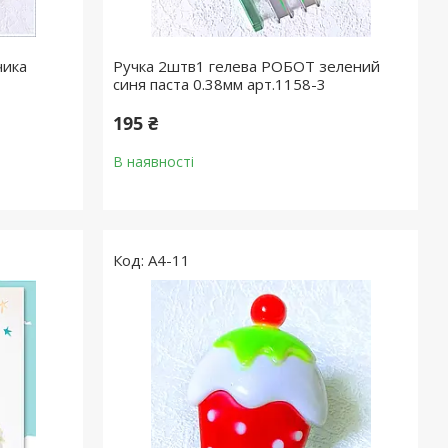
чика
Ручка 2штв1 гелева РОБОТ зелений
синя паста 0.38мм арт.1158-3
195 ₴
В наявності
А4-11