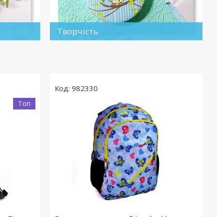
Творчість
982330
Топ