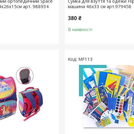
ний ортопедичний Space
Сумка для взуття та одежи Hip
4х26х15см арт. 988934
машина 46х33 см арт.979458
380 ₴
В наявності
MF113