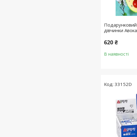
Подарунковий 
дівчинки Авок
620 ₴
В наявності
33152D