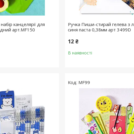
набір канцелярії для
Ручка Пиши-стирай гелева з 
адний арт.MF150
синя паста 0,38мм арт 3499D
12 ₴
В наявності
MF99