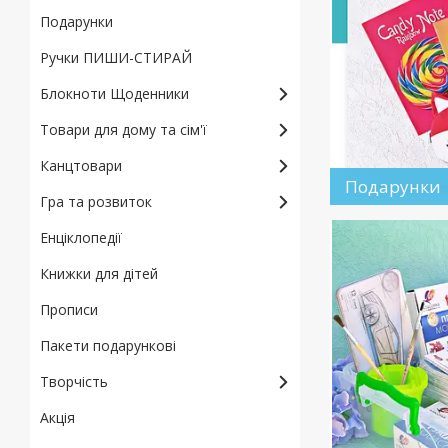
Подарунки
Ручки ПИШИ-СТИРАЙ
Блокноти Щоденники
Товари для дому та сім'ї
Канцтовари
Подарунки
Гра та розвиток
Енціклопедії
Книжки для дітей
Прописи
Пакети подарункові
Творчість
Акція