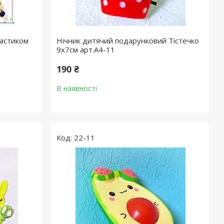
ластиком
Нічник дитячий подарунковий Тістечко
9х7см арт.А4-11
190 ₴
В наявності
22-11