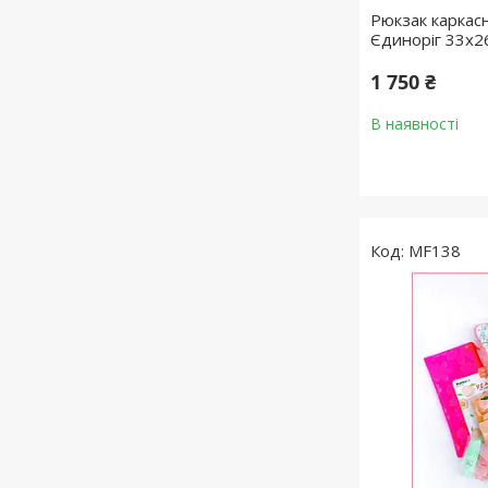
Рюкзак каркас
Єдиноріг 33х2
1 750 ₴
В наявності
MF138