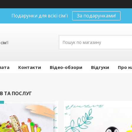
Подарунки для всієї сім'ї
За подарунками!
сім'ї
лата
Контакти
Відео-обзори
Відгуки
Про н
В ТА ПОСЛУГ