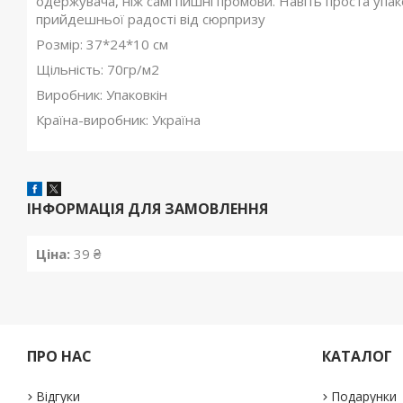
одержувача, ніж самі пишні промови. Навіть проста уп
прийдешньої радості від сюрпризу
Розмір: 37*24*10 см
Щільність: 70гр/м2
Виробник: Упаковкін
Країна-виробник: Україна
ІНФОРМАЦІЯ ДЛЯ ЗАМОВЛЕННЯ
Ціна:
39 ₴
ПРО НАС
КАТАЛОГ
Відгуки
Подарунки