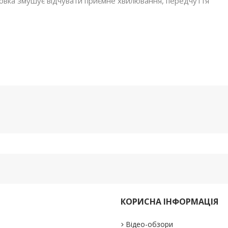
аковка змушує відчувати приємне хвилювання, передчуття
КОРИСНА ІНФОРМАЦІЯ
Відео-обзори