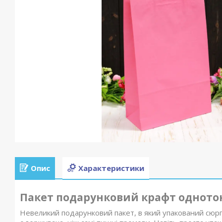
Опис
Характеристики
Пакет подарунковий крафт однотон
Невеликий подарунковий пакет, в який упакований сюр