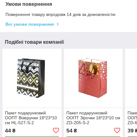
Умови повернення
Повернення товару впродовж 14 днів за домовленістю
Всі умови повернення
Подібні товари компанії
Пакет подарунковий
Пакет подарунковий
Паке
ООПТ Візерунки 18*23*10
ООПТ Зірочки 18*23*10 см
ООПТ
см HL-527-S-2
ZD-205-S-2
ZD-6
44
54
39
₴
₴