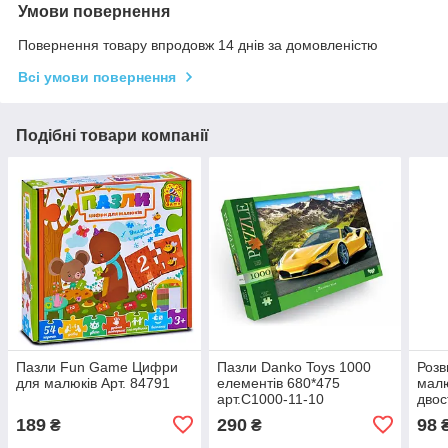
Умови повернення
Повернення товару впродовж 14 днів за домовленістю
Всі умови повернення
Подібні товари компанії
Пазли Fun Game Цифри
Пазли Danko Toys 1000
Розв
для малюків Арт. 84791
елементів 680*475
малю
арт.C1000-11-10
двос
01U
189
290
98
₴
₴