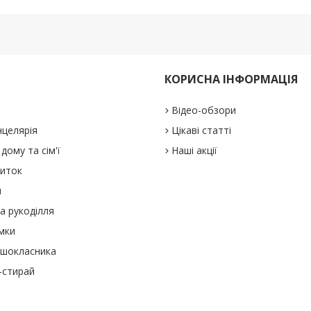
КОРИСНА ІНФОРМАЦІЯ
Відео-обзори
нцелярія
Цікаві статті
дому та сім'ї
Наші акції
виток
и
а рукоділля
мки
ршокласника
-стирай