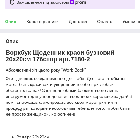
Замовлення під захистом
Опис
Характеристики
Доставка
Оплата
Умови п
Опис
Воркбук Щоденник краси бузковий
20х20см 176стор арт.7180-2
Абсолютний хіт цього року "Work Book"
Этот дневник создан именно для тебя! Для того, чтобы ты
могла быть красивой и уверенной в себе при любых
обстоятельствах! Этот волшебный блокнот всего лишь
инструмент для упорядочения всех твоих королевских дел! В
нем ты можешь фиксировать все свои мероприятия и
процедуры, которые необходимы тебе для того, чтобы быть
не просто женщиной, но богиней!
⠀
Розмір: 20х20см