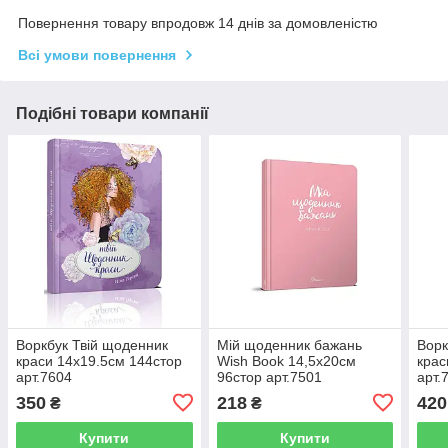
Повернення товару впродовж 14 днів за домовленістю
Всі умови повернення
Подібні товари компанії
Воркбук Твій щоденник
Мій щоденник бажань
Ворк
краси 14х19.5см 144стор
Wish Book 14,5х20см
крас
арт.7604
96стор арт.7501
арт.
350
218
420
₴
₴
Купити
Купити