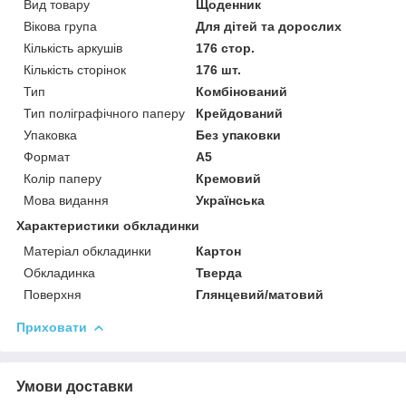
Вид товару
Щоденник
Вікова група
Для дітей та дорослих
Кількість аркушів
176 стор.
Кількість сторінок
176 шт.
Тип
Комбінований
Тип поліграфічного паперу
Крейдований
Упаковка
Без упаковки
Формат
A5
Колір паперу
Кремовий
Мова видання
Українська
Характеристики обкладинки
Матеріал обкладинки
Картон
Обкладинка
Тверда
Поверхня
Глянцевий/матовий
Приховати
Умови доставки