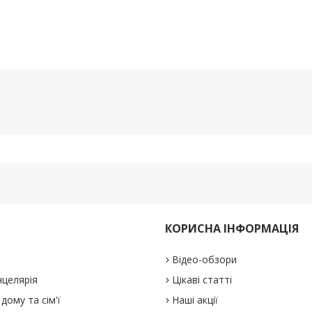
КОРИСНА ІНФОРМАЦІЯ
Відео-обзори
нцелярія
Цікаві статті
дому та сім'ї
Наші акції