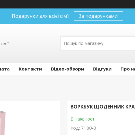
Подарунки для всієї сім'ї
За подарунками!
сім'ї
лата
Контакти
Відео-обзори
Відгуки
Про н
ВОРКБУК ЩОДЕННИК КРАС
В наявності
Код:
7180-3