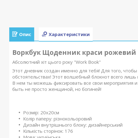
Опис
Характеристики
Воркбук Щоденник краси рожевий 2
Абсолютний хіт цього року "Work Book"
Этот дневник создан именно для тебя! Для того, чтобы
обстоятельствах! Этот волшебный блокнот всего лишь 
В нем ты можешь фиксировать все свои мероприятия и
быть не просто женщиной, но богиней!
⠀
Розмір: 20х20см
Колір паперу: різнокольоровий
Дизайн внутрішнього блоку: дизайнерський
Кількість сторінок: 176
Мова: українська