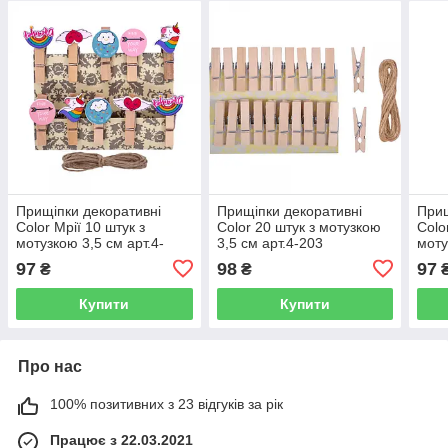
Прищіпки декоративні
Прищіпки декоративні
Прищ
Color Мрії 10 штук з
Color 20 штук з мотузкою
Colo
мотузкою 3,5 см арт.4-
3,5 см арт.4-203
моту
201-2
201-
97
98
97
₴
₴
Купити
Купити
Про нас
100% позитивних з 23 відгуків за рік
Працює з 22.03.2021