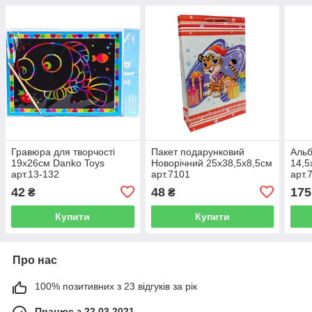
Гравюра для творчості
Пакет подарунковий
Альб
19х26см Danko Toys
Новорічний 25х38,5х8,5см
14,5
арт.13-132
арт.7101
арт.
42
48
175
₴
₴
Купити
Купити
Про нас
100% позитивних з 23 відгуків за рік
Працює з 22.03.2021