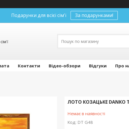
Подарунки для всієї сім'ї
За подарунками!
сім'ї
лата
Контакти
Відео-обзори
Відгуки
Про н
ЛОТО КОЗАЦЬКЕ DANKO TO
Немає в наявності
Код:
DT G48