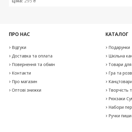
Ціна:
295 ₴
ПРО НАС
КАТАЛОГ
Відгуки
Подарунки
Доставка та оплата
Шкільна ка
Повернення та обмін
Товари для 
Контакти
Гра та роз
Про магазин
Канцтовар
Оптові знижки
Творчість т
Рюкзаки Су
Набори пе
Ручки пиши