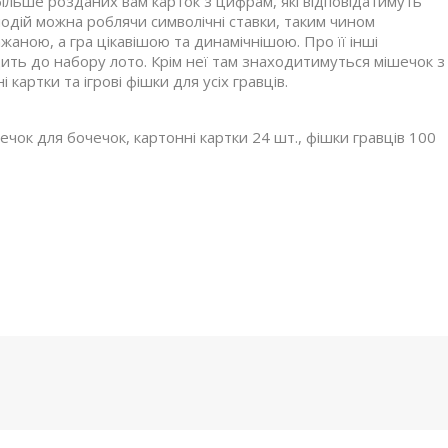
 більше розданих вам карток з цифрам, які відповідатимуть
одій можна роблячи символічні ставки, таким чином
аною, а гра цікавішою та динамічнішою. Про її інші
одить до набору лото. Крім неї там знаходитимуться мішечок з
картки та ігрові фішки для усіх гравців.
ечок для бочечок, картонні картки 24 шт., фішки гравців 100