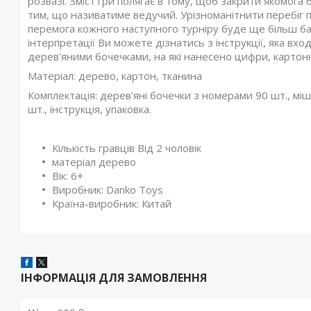
розвазі. Зміст гри полягає в тому, щоб закрити якомога
тим, що називатиме ведучий. Урізноманітнити перебіг п
перемога кожного наступного турніру буде ще більш баж
інтерпретації Ви можете дізнатись з інструкції, яка вх
дерев'яними бочечками, на які нанесено цифри, картонні 
Матеріал: дерево, картон, тканина
Комплектація: дерев'яні бочечки з номерами 90 шт., міш
шт., інструкція, упаковка.
Кількість гравців Від 2 чоловік
матеріал дерево
Вік: 6+
Виробник: Danko Toys
Країна-виробник: Китай
ІНФОРМАЦІЯ ДЛЯ ЗАМОВЛЕННЯ