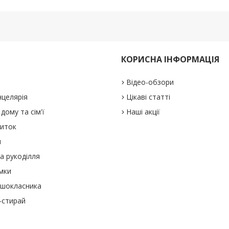
КОРИСНА ІНФОРМАЦІЯ
Відео-обзори
нцелярія
Цікаві статті
дому та сім'ї
Наші акції
виток
и
а рукоділля
мки
ршокласника
-стирай