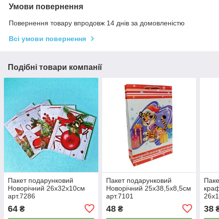
Умови повернення
Повернення товару впродовж 14 днів за домовленістю
Всі умови повернення
Подібні товари компанії
Пакет подарунковий
Пакет подарунковий
Паке
Новорічний 26х32х10см
Новорічний 25х38,5х8,5см
краф
арт.7286
арт.7101
26х1
64
48
38
₴
₴