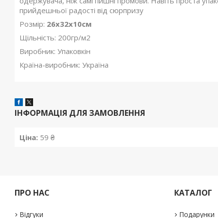
одержувача, ніж самі пишні промови. Навіть проста уп
прийдешньої радості від сюрпризу
Розмір:
26х32х10см
Щільність: 200гр/м2
Виробник: Упаковкін
Країна-виробник: Україна
ІНФОРМАЦІЯ ДЛЯ ЗАМОВЛЕННЯ
Ціна:
59 ₴
ПРО НАС
КАТАЛОГ
Відгуки
Подарунки