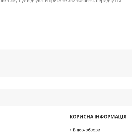
аковка змушує відчувати приємне хвилювання, передчуття
КОРИСНА ІНФОРМАЦІЯ
Відео-обзори