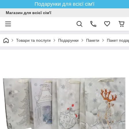
Подарунки для всієї сім'ї
Магазин для всієї сім'ї
Товари та послуги
Подарунки
Пакети
Пакет пода