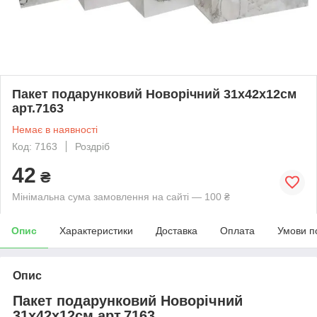
Пакет подарунковий Новорічний 31х42х12см
арт.7163
Немає в наявності
Код: 7163
Роздріб
42
₴
Мінімальна сума замовлення на сайті — 100 ₴
Опис
Характеристики
Доставка
Оплата
Умови п
Опис
Пакет подарунковий Новорічний
31х42х12см арт.7163