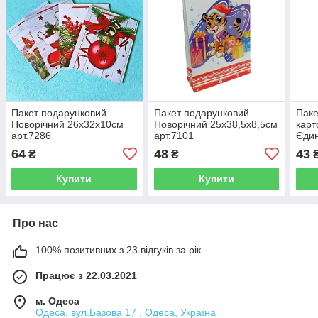
Пакет подарунковий
Пакет подарунковий
Паке
Новорічний 26х32х10см
Новорічний 25х38,5х8,5см
карт
арт.7286
арт.7101
Єдин
арт.
64
48
43
₴
₴
Купити
Купити
Про нас
100% позитивних з 23 відгуків за рік
Працює з 22.03.2021
м. Одеса
Одеса, вул.Базова 17 , Одеса, Україна