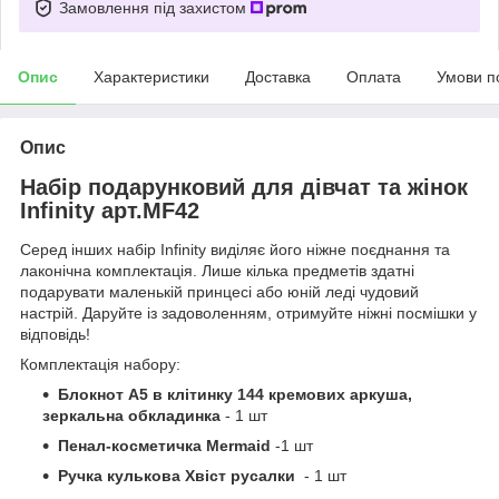
Замовлення під захистом
Опис
Характеристики
Доставка
Оплата
Умови п
Опис
Набір подарунковий для дівчат та жінок
Infinity арт.MF42
Серед інших набір Infinity виділяє його ніжне поєднання та
лаконічна комплектація. Лише кілька предметів здатні
подарувати маленькій принцесі або юній леді чудовий
настрій. Даруйте із задоволенням, отримуйте ніжні посмішки у
відповідь!
Комплектація набору:⠀
Блокнот А5 в клітинку 144 кремових аркуша,
зеркальна обкладинка
- 1 шт
Пенал-косметичка Mermaid
-1 шт
Ручка кулькова Хвіст русалки
- 1 шт