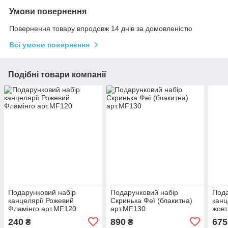
Умови повернення
Повернення товару впродовж 14 днів за домовленістю
Всі умови повернення
Подібні товари компанії
Подарунковий набір
Подарунковий набір
Пода
канцелярії Рожевий
Скринька Феї (блакитна)
канцел
Фламінго арт.MF120
арт.MF130
жовт
240
890
675
₴
₴