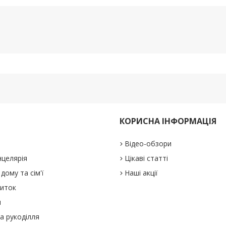
КОРИСНА ІНФОРМАЦІЯ
Відео-обзори
нцелярія
Цікаві статті
дому та сім'ї
Наші акції
виток
и
а рукоділля