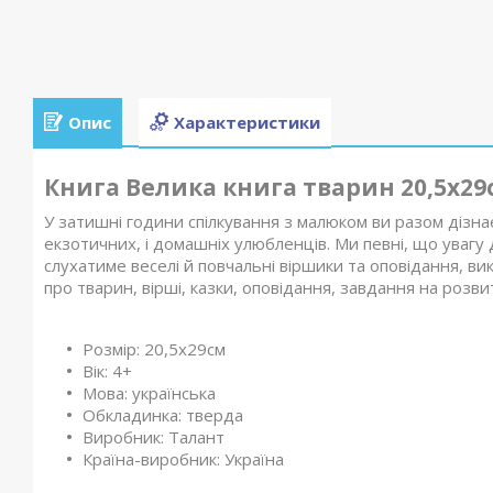
Опис
Характеристики
Книга Велика книга тварин 20,5х29с
У затишні години спілкування з малюком ви разом дізнаєт
екзотичних, і домашніх улюбленців. Ми певні, що увагу
слухатиме веселі й повчальні віршики та оповідання, ви
про тварин, вірші, казки, оповідання, завдання на розвито
Розмір: 20,5х29см
Вік: 4+
Мова: українська
Обкладинка: тверда
Виробник: Талант
Країна-виробник: Україна