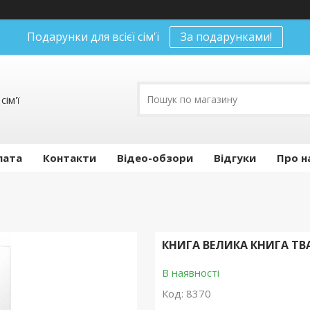
Подарунки для всієї сім'ї
За подарунками!
сім'ї
лата
Контакти
Відео-обзори
Відгуки
Про н
КНИГА ВЕЛИКА КНИГА ТВА
В наявності
Код:
8370