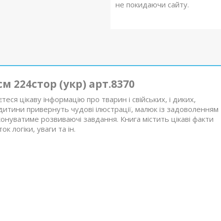
не покидаючи сайту.
м 224стор (укр) арт.8370
еся цікаву інформацію про тварин і свійських, і диких,
 дитини привернуть чудові ілюстрації, малюк із задоволенням
конуватиме розвиваючі завдання. Книга містить цікаві факти
к логіки, уваги та ін.