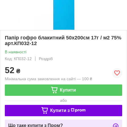
Папір гофро блакитний 50х200см 17г / м2 75%
арт.КП032-12
В наявності
Код: КП032-12
Роздріб
52
₴
Мінімальна сума замовлення на сайті — 100 ₴
Купити
або
Купити з
Що таке купити з Пром?