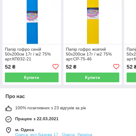
Папір гофро синій
Папір гофро жовтий
Папі
50х200см 17г / м2 75%
50х200см 17г / м2 75%
50х2
арт.КП032-21
арт.СР-75-46
арт.
52
52
52
₴
₴
Купити
Купити
Про нас
100% позитивних з 23 відгуків за рік
Працює з 22.03.2021
м. Одеса
Одеса, вул.Базова 17 , Одеса, Україна