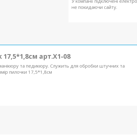
У компанії підключені електр
не покидаючи сайту.
17,5*1,8см арт.X1-08
манікюру та педикюру. Служить для обробки штучних та
озмір пилочки 17,5*1,8см⠀