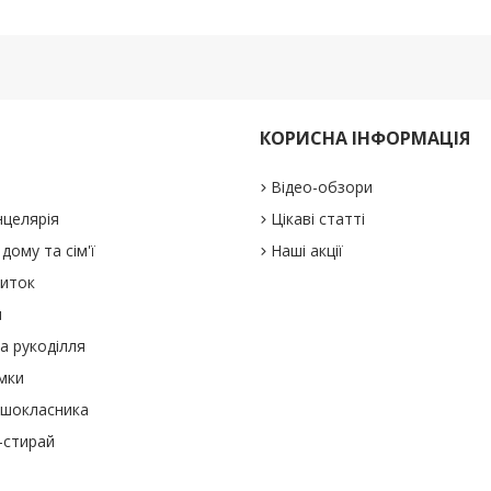
КОРИСНА ІНФОРМАЦІЯ
Відео-обзори
нцелярія
Цікаві статті
дому та сім'ї
Наші акції
виток
и
а рукоділля
мки
ршокласника
-стирай