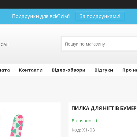
Подарунки для всієї сім'ї
За подарунками!
сім'ї
лата
Контакти
Відео-обзори
Відгуки
Про н
ПИЛКА ДЛЯ НІГТІВ БУМЕР
В наявності
Код:
X1-08