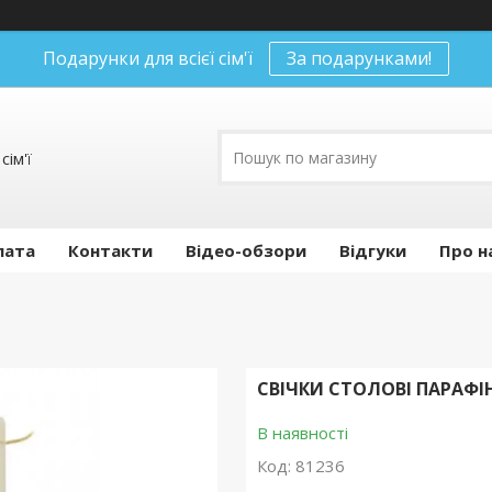
Подарунки для всієї сім'ї
За подарунками!
сім'ї
лата
Контакти
Відео-обзори
Відгуки
Про н
СВІЧКИ СТОЛОВІ ПАРАФІНО
В наявності
Код:
81236