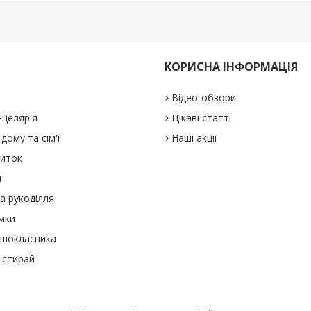
КОРИСНА ІНФОРМАЦІЯ
Відео-обзори
нцелярія
Цікаві статті
дому та сім'ї
Наші акції
виток
и
а рукоділля
мки
ршокласника
-стирай