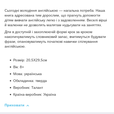
Сьогодні володіння англійською — нагальна потреба. Наша
книга адресована тим дорослим, що прагнуть допомогти
дітям вивчати англійську легко і з задоволенням. Веселі вірші
й малюнки не дозволять малятам нудьгувати на заняттях.
Діти в доступній і захоплюючій формі крок за кроком
накопичуватимуть словниковий запас, вчитимуться будувати
фрази, опановуватимуть початкові навички спілкування
англійською.
Розмір: 20,5Х29,5см
Вік: 8+
Мова: українська
Обкладинка: тверда
Виробник: Талант
Країна-виробник: Україна
Приховати