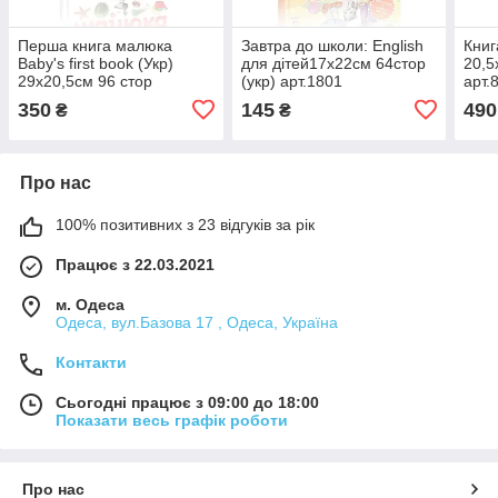
Перша книга малюка
Завтра до школи: English
Книг
Baby's first book (Укр)
для дітей17х22см 64стор
20,5
29х20,5см 96 стор
(укр) арт.1801
арт.
арт.КМ-01
350
145
490
₴
₴
Про нас
100% позитивних з 23 відгуків за рік
Працює з 22.03.2021
м. Одеса
Одеса, вул.Базова 17 , Одеса, Україна
Контакти
Сьогодні працює з 09:00 до 18:00
Показати весь графік роботи
Про нас