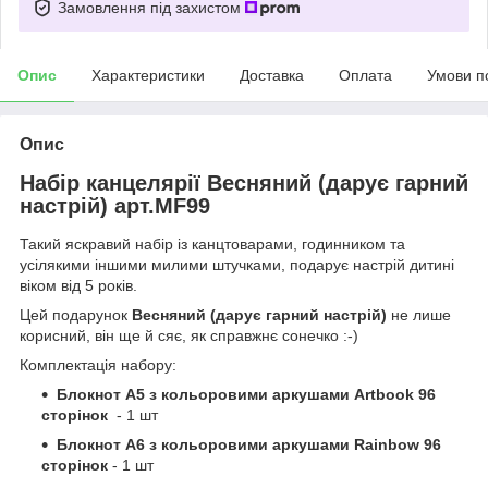
Замовлення під захистом
Опис
Характеристики
Доставка
Оплата
Умови п
Опис
Набір канцелярії Весняний (дарує гарний
настрій) арт.MF99
Такий яскравий набір із канцтоварами, годинником та
усілякими іншими милими штучками, подарує настрій дитині
віком від 5 років.
Цей подарунок
Весняний (дарує гарний настрій)
не лише
корисний, він ще й сяє, як справжнє сонечко :-)
Комплектація набору:
Блокнот А5 з кольоровими аркушами Artbook 96
сторінок
- 1 шт
Блокнот А6 з кольоровими аркушами Rainbow 96
сторінок
- 1 шт