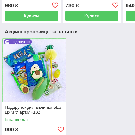
арт.MF151
980
730
640
₴
₴
Купити
Купити
Акційні пропозиції та новинки
Подарунок
Подарунок для дівчинки БЕЗ
ЦУКРУ арт.MF132
В наявності
990
₴