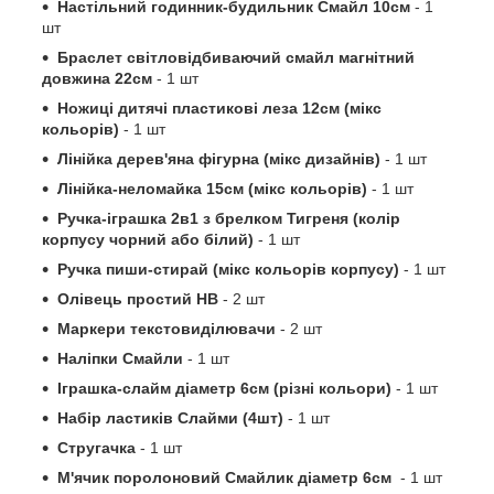
Настільний годинник-будильник Смайл 10см
- 1
шт
Браслет світловідбиваючий смайл магнітний
довжина 22см
- 1 шт
Ножиці дитячі пластикові леза 12см (мікс
кольорів)
- 1 шт
Лінійка дерев'яна фігурна (мікс дизайнів)
- 1 шт
Лінійка-неломайка 15см (мікс кольорів)
- 1 шт
Ручка-іграшка 2в1 з брелком Тигреня (колір
корпусу чорний або білий)
- 1 шт
Ручка пиши-стирай (мікс кольорів корпусу)
- 1 шт
Олівець простий НВ
- 2 шт
Маркери текстовиділювачи
- 2 шт
Наліпки Смайли
- 1 шт
Іграшка-слайм діаметр 6см (різні кольори)
- 1 шт
Набір ластиків Слайми (4шт)
- 1 шт
Стругачка
- 1 шт
М'ячик поролоновий Смайлик діаметр 6см
- 1 шт