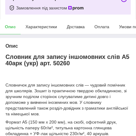
Замовлення під захистом
Опис
Характеристики
Доставка
Оплата
Умови п
Опис
Словник для запису іншомовних слів А5
40арк (укр) арт. 50260
Словничок для запису іншомовних слів — чудовий помічник
для школярів. Зошит із практичною твердою обкладинкою, зі
зручним поділом сторінок слугуватиме дитині довго і
допоможе у вивченні іноземних мов. У словнику
представлений також розділ-довідник з граматики англійської
та німецької мов.
Формат А5 (150 мм х 200 мм), на скобі, офсетний друк,
щільність паперу 60г/м², титульна картонна глянцева
обкладинка + УФ-лак щільністю 230г/м², 40 аркушів.