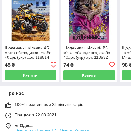
Щоденник шкільний А5
Щоденник шкільний В5
Щоде
м'яка.обкладинка, скоба
м'яка.обкладинка, скоба
тв.о
40арк (укр) арт. 118514
40арк (укр) арт. 118532
Мица
48
74
98
₴
₴
Купити
Купити
Про нас
100% позитивних з 23 відгуків за рік
Працює з 22.03.2021
м. Одеса
Одеса, вул.Базова 17 , Одеса, Україна