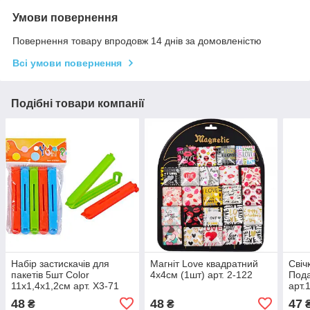
Умови повернення
Повернення товару впродовж 14 днів за домовленістю
Всі умови повернення
Подібні товари компанії
Набір застискачів для
Магніт Love квадратний
Свіч
пакетів 5шт Color
4х4см (1шт) арт. 2-122
Пода
11х1,4х1,2см арт. X3-71
арт.
48
48
47
₴
₴