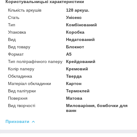
Користувальницькі характеристики
Кількість аркушів
128 аркуш.
Стать
Унісекс
Тип
Комбінований
Упаковка
Коробка
Вид
Недатований
Вид товару
Блокнот
Формат
А5
Тип поліграфічного паперу
Крейдований
Колір паперу
Кремовий
Обкладинка
Тверда
Матеріал обкладинки
Картон
Вид палітурки
Термоклей
Поверхня
Матова
Вид творчості
Миловаріння, бомбочки для
ванн
Приховати