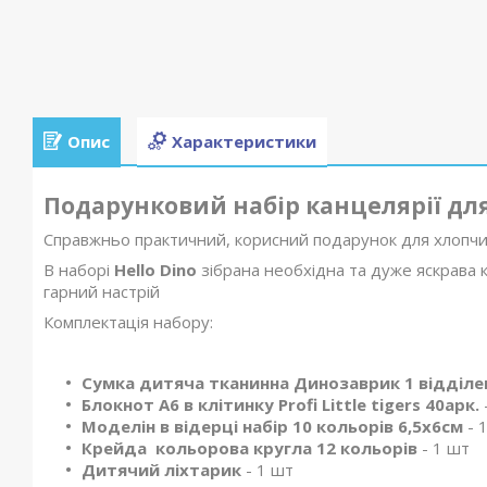
Опис
Характеристики
Подарунковий набір канцелярії дл
Справжньо практичний, корисний подарунок для хлопчик
В наборі
Hello Dino
зібрана необхідна та дуже яскрава 
гарний настрій
Комплектація набору:
Сумка дитяча тканинна Динозаврик 1 відділе
Блокнот А6 в клітинку Profi Little tigers 40арк.
Моделін в відерці набір 10 кольорів 6,5х6см
- 
Крейда кольорова кругла 12 кольорів
- 1 шт
Дитячий ліхтарик
- 1 шт