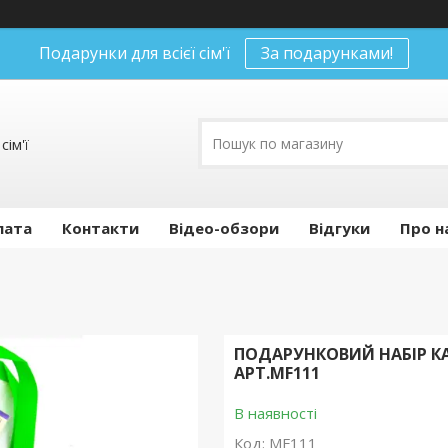
Подарунки для всієї сім'ї
За подарунками!
сім'ї
лата
Контакти
Відео-обзори
Відгуки
Про н
ПОДАРУНКОВИЙ НАБІР К
АРТ.MF111
В наявності
Код:
MF111