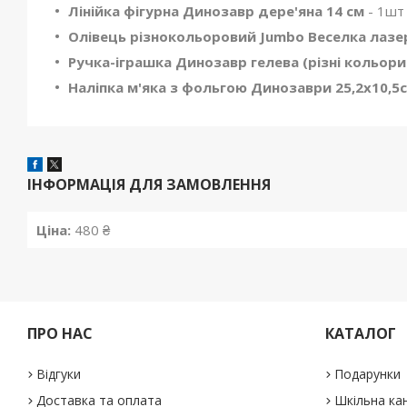
Лінійка фігурна Динозавр дере'яна 14 см
- 1шт
Олівець різнокольоровий Jumbo Веселка лаз
Ручка-іграшка Динозавр гелева (різні кольор
Наліпка м'яка з фольгою Динозаври 25,2х10,5
ІНФОРМАЦІЯ ДЛЯ ЗАМОВЛЕННЯ
Ціна:
480 ₴
ПРО НАС
КАТАЛОГ
Відгуки
Подарунки
Доставка та оплата
Шкільна ка