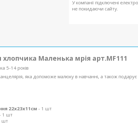
У компанії підключені електр
не покидаючи сайту.
я хлопчика Маленька мрія арт.MF111
а 5-14 років
канцелярія, яка допоможе малюку в навчанні, а також подарує
ння 22х23х11см
- 1 шт
- 1 шт
1 шт