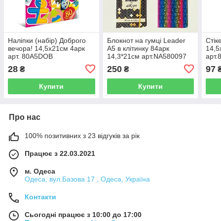
Наліпки (набір) Доброго
Блокнот на гумці Leader
Стік
вечора! 14,5х21см 4арк
А5 в клітинку 84арк
14,5
арт. 80A5DOB
14,3*21см арт.NA580097
арт.
28
250
97
₴
₴
Купити
Купити
Про нас
100% позитивних з 23 відгуків за рік
Працює з 22.03.2021
м. Одеса
Одеса, вул.Базова 17 , Одеса, Україна
Контакти
Сьогодні працює з 10:00 до 17:00