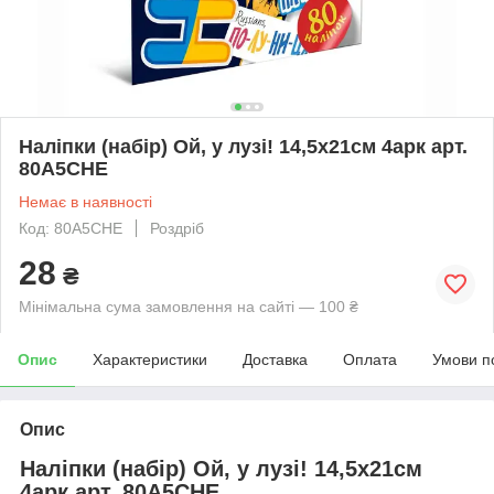
Наліпки (набір) Ой, у лузі! 14,5х21см 4арк арт.
80A5CHE
Немає в наявності
Код: 80A5CHE
Роздріб
28
₴
Мінімальна сума замовлення на сайті — 100 ₴
Опис
Характеристики
Доставка
Оплата
Умови п
Опис
Наліпки (набір) Ой, у лузі! 14,5х21см
4арк арт. 80A5CHE