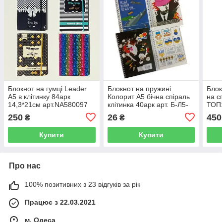
Блокнот на гумці Leader
Блокнот на пружині
Блок
А5 в клітинку 84арк
Колорит А5 бічна спіраль
на с
14,3*21см арт.NA580097
клітинка 40арк арт. Б-Л5-
ТОП
40-60
250
26
450
₴
₴
Купити
Купити
Про нас
100% позитивних з 23 відгуків за рік
Працює з 22.03.2021
м. Одеса