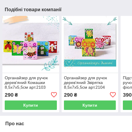
Подібні товари компанії
Органайзер для ручок
Органайзер для ручок
Підс
дерев'яний Комашки
дерев'яний Звірятка
ручо
8,5х7х5,5см арт.2103
8,5х7х5,5см арт.2104
фіол
арт.
290
290
390
₴
₴
Купити
Купити
Про нас