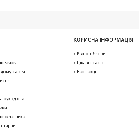
КОРИСНА ІНФОРМАЦІЯ
Відео-обзори
нцелярія
Цікаві статті
дому та сім'ї
Наші акції
виток
и
а рукоділля
мки
ршокласника
-стирай