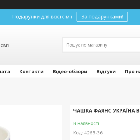
Подарунки для всієї сім'ї
За подарунками!
сім'ї
лата
Контакти
Відео-обзори
Відгуки
Про н
ЧАШКА ФАЯНС УКРАЇНА ВЕ
В наявності
Код:
4265-36