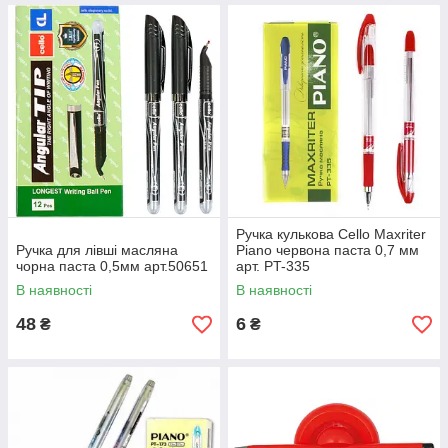
Ручка кулькова Cello Maxriter
Ручка для лівші масляна
Piano червона паста 0,7 мм
чорна паста 0,5мм арт.50651
арт. PT-335
В наявності
В наявності
48
6
₴
₴