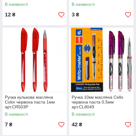
В наявності
В наявності
12
3
₴
₴
Ручка кулькова масляна
Ручка 10км масляна Cello
Color червона паста 1мм
червона паста 0,5мм
арт.СR503Р
арт.CL8049
В наявності
В наявності
7
42
₴
₴