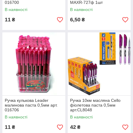
016700
MAXR-727ф 1шт
В наявності
В наявності
11
6,50
₴
₴
Ручка кулькова Leader
Ручка 10км масляна Cello
малинова паста 0,5мм арт.
фіолетова паста 0,5мм
016706
арт.CL8048
В наявності
В наявності
11
42
₴
₴