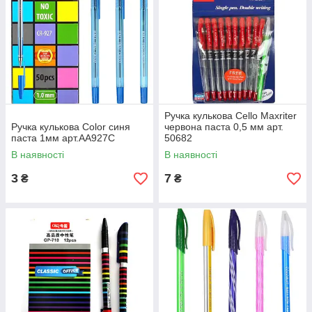
Ручка кулькова Cello Maxriter
Ручка кулькова Color синя
червона паста 0,5 мм арт.
паста 1мм арт.AA927С
50682
В наявності
В наявності
3
7
₴
₴