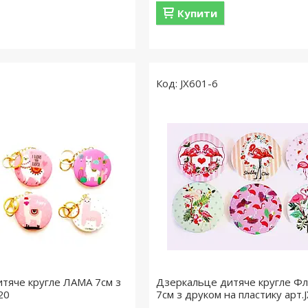
Купити
JX601-6
тяче кругле ЛАМА 7см з
Дзеркальце дитяче кругле Фл
20
7см з друком на пластику арт.