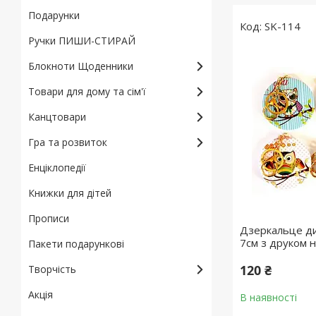
Подарунки
SK-114
Ручки ПИШИ-СТИРАЙ
Блокноти Щоденники
Товари для дому та сім'ї
Канцтовари
Гра та розвиток
Енціклопедії
Книжки для дітей
Прописи
Дзеркальце д
7см з друком н
Пакети подарункові
120 ₴
Творчість
Акція
В наявності