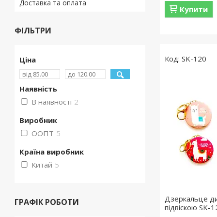
Доставка та оплата
Купити
ФІЛЬТРИ
SK-120
Ціна
Наявність
В наявності
2
Виробник
ООПТ
5
Країна виробник
Китай
5
Дзеркальце ди
ГРАФІК РОБОТИ
підвіскою SK-1