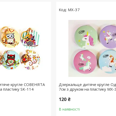
MX-37
итяче кругле СОВЕНЯТА
Дзеркальце дитяче кругле О
а пластику SK-114
7см з друком на пластику MX-
120 ₴
В наявності