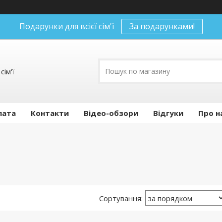
Подарунки для всієї сім'ї
За подарунками!
сім'ї
лата
Контакти
Відео-обзори
Відгуки
Про н