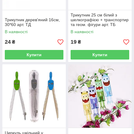
Трикутник 25 см білий з
Трикутник дерев'яний 16см,
шелкографією + транспортир
30*60 арт. ТД
та геом. фігури арт. ТБ
В наявності
В наявності
24
19
₴
₴
Купити
Купити
Циркуль шкільний у