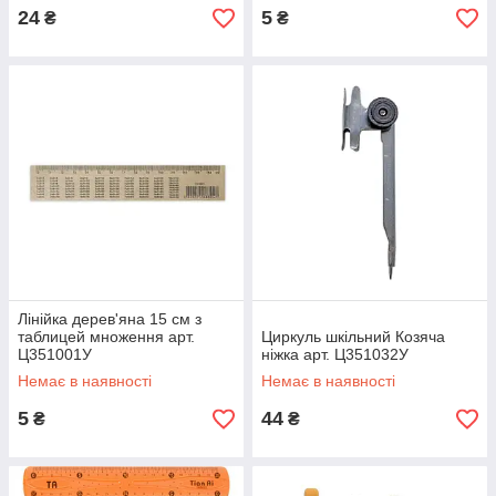
24
5
₴
₴
Лінійка дерев'яна 15 см з
таблицей множення арт.
Циркуль шкільний Козяча
Ц351001У
ніжка арт. Ц351032У
Немає в наявності
Немає в наявності
5
44
₴
₴