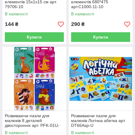
елементів 15х1х15 см арт.
елементів 680*475
79706-10
арт.C1000-11-10
В наявності
В наявності
144
290
₴
₴
Купити
Купити
Розвиваючи пазли для
Розвиваючи пазли для
малюків 8 деталей
малюків Логічна абетка арт.
двосторонніх арт. PFK-01U-
DT66Asp-U
04U
В наявності
В наявності