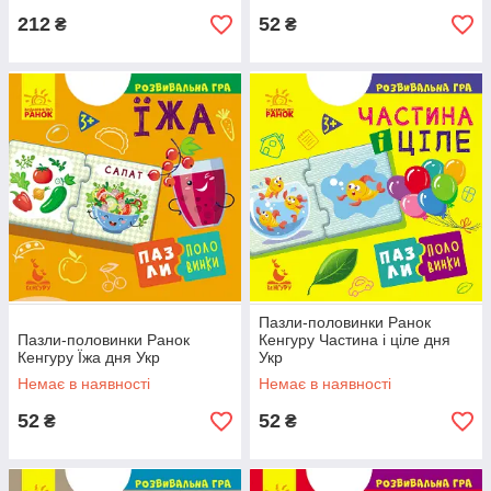
212
52
₴
₴
Пазли-половинки Ранок
Пазли-половинки Ранок
Кенгуру Частина і ціле дня
Кенгуру Їжа дня Укр
Укр
Немає в наявності
Немає в наявності
52
52
₴
₴